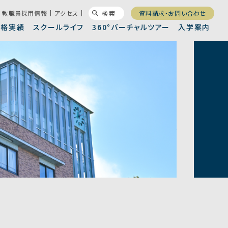
教職員採用情報
アクセス
検索
資料請求・お問い合わせ
合格実績
スクールライフ
360°バーチャルツアー
入学案内
徒会・委員会
錦城高校新聞
長メッセージ
進コース
集要項
沿革/卒業生一覧
進学コース
昨年度入試結果
設案内
制服
大連携