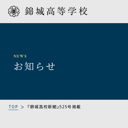
INTRODUCTION
EDUCATION
ADMISSION
SCHOOL LIFE
学校紹介
教育プロ
入学案内
スクール
NEWS
お知らせ
TOP
『錦城高校新聞』525号掲載