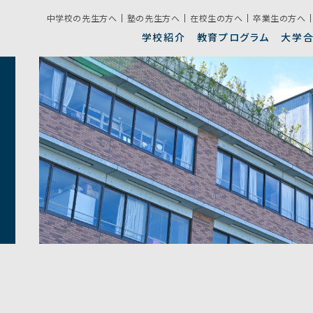
中学校の先生方へ
塾の先生方へ
在校生の方へ
卒業生の方へ
学校紹介
教育プログラム
大学
クラブ活動
生
学校紹介動画
錦城の目指す教育
学校説明会日程
校
特
募
グラム
年間行事
施
ライフ
デジタルパンフレット
グローバル教育
入試に関するQ&A
高
学校生活の決まり