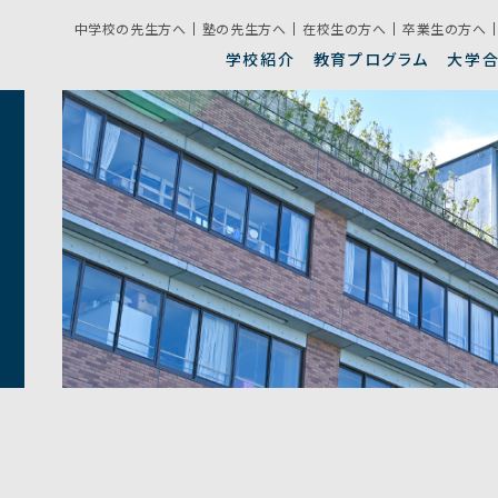
中学校の先生方へ
塾の先生方へ
在校生の方へ
卒業生の方へ
学校紹介
教育プログラム
大学
クラブ活動
生
学校紹介動画
錦城の目指す教育
学校説明会日程
校
特
募
グラム
年間行事
施
ライフ
デジタルパンフレット
グローバル教育
入試に関するQ&A
高
学校生活の決まり