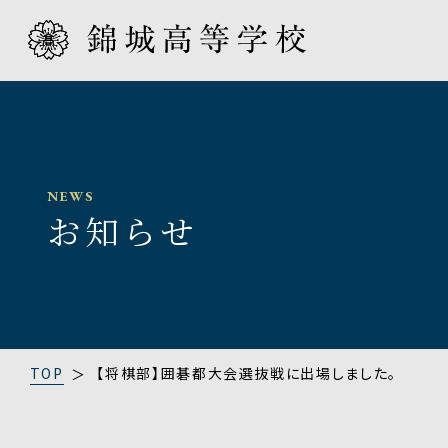
INTRODUCTION
EDUCATION
ADMISSION
SCHOOL LIFE
学校紹介
教育プロ
入学案内
スクール
NEWS
お知らせ
TOP
【将棋部】囲碁都大会選抜戦に出場しました。