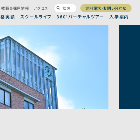
教職員採用情報
アクセス
検索
資料請求・お問い合わせ
合格実績
スクールライフ
360°バーチャルツアー
入学案内
徒会・委員会
錦城高校新聞
長メッセージ
進コース
集要項
沿革/卒業生一覧
進学コース
昨年度入試結果
設案内
制服
大連携