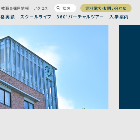
教職員採用情報
アクセス
検索
資料請求・お問い合わせ
合格実績
スクールライフ
360°バーチャルツアー
入学案内
徒会・委員会
錦城高校新聞
長メッセージ
進コース
集要項
沿革/卒業生一覧
進学コース
昨年度入試結果
設案内
制服
大連携