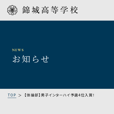
INTRODUCTION
EDUCATION
ADMISSION
SCHOOL LIFE
学校紹介
教育プロ
入学案内
スクール
NEWS
お知らせ
TOP
【体操部】男子インターハイ予選4位入賞！