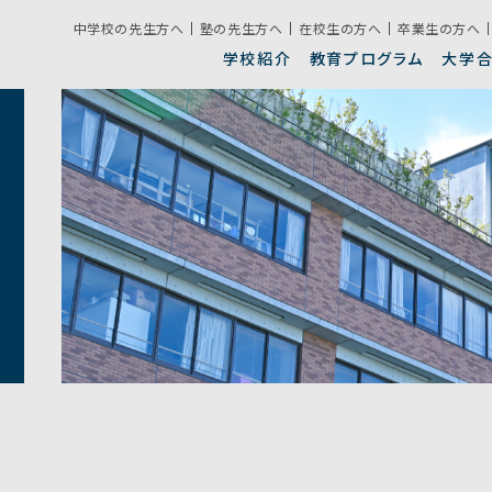
中学校の先生方へ
塾の先生方へ
在校生の方へ
卒業生の方へ
学校紹介
教育プログラム
大学
クラブ活動
生
学校紹介動画
錦城の目指す教育
学校説明会日程
校
特
募
グラム
年間行事
施
ライフ
デジタルパンフレット
グローバル教育
入試に関するQ&A
高
学校生活の決まり